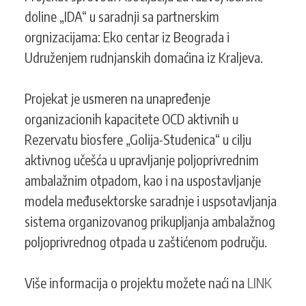
doline „IDA“ u saradnji sa partnerskim
orgnizacijama: Eko centar iz Beograda i
Udruženjem rudnjanskih domaćina iz Kraljeva.
Projekat je usmeren na unapređenje
organizacionih kapacitete OCD aktivnih u
Rezervatu biosfere „Golija-Studenica“ u cilju
aktivnog učešća u upravljanje poljoprivrednim
ambalažnim otpadom, kao i na uspostavljanje
modela međusektorske saradnje i uspsotavljanja
sistema organizovanog prikupljanja ambalažnog
poljoprivrednog otpada u zaštićenom području.
Više informacija o projektu možete naći na
LINK