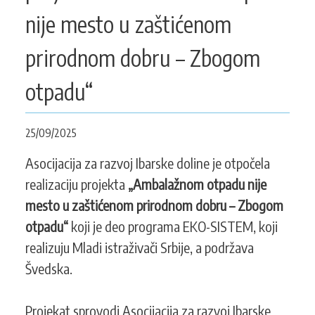
KONTAKT
nije mesto u zaštićenom
prirodnom dobru – Zbogom
SEARCH
otpadu“
PRETRAGA
FORM
25/09/2025
Asocijacija za razvoj Ibarske doline je otpočela
realizaciju projekta
„Ambalažnom otpadu nije
mesto u zaštićenom prirodnom dobru – Zbogom
otpadu“
koji je deo programa EKO-SISTEM, koji
realizuju Mladi istraživači Srbije, a podržava
Švedska.
Projekat sprovodi Asocijacija za razvoj Ibarske