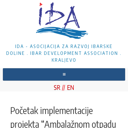
IDA - ASOCIJACIJA ZA RAZVOJ IBARSKE
DOLINE . IBAR DEVELOPMENT ASSOCIATION .
KRALJEVO
NASLOVNA
SR
EN
O NAMA
VESTI
Početak implementacije
PROJEKTI
projekta “Ambalažnom otpadu
DOKUMENTA