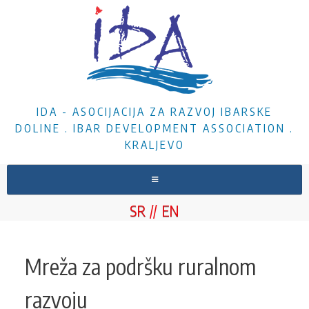
IDA - ASOCIJACIJA ZA RAZVOJ IBARSKE
DOLINE . IBAR DEVELOPMENT ASSOCIATION .
KRALJEVO
NASLOVNA
SR
EN
O NAMA
VESTI
Mreža za podršku ruralnom
PROJEKTI
razvoju
DOKUMENTA