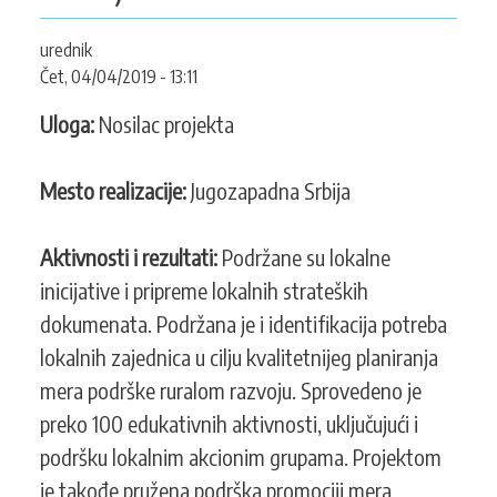
KONTAKT
urednik
Čet, 04/04/2019 - 13:11
Uloga:
Nosilac projekta
SEARCH
PRETRAGA
FORM
Mesto realizacije:
Jugozapadna Srbija
Aktivnosti i rezultati:
Podržane su lokalne
inicijative i pripreme lokalnih strateških
dokumenata. Podržana je i identifikacija potreba
lokalnih zajednica u cilju kvalitetnijeg planiranja
mera podrške ruralom razvoju. Sprovedeno je
preko 100 edukativnih aktivnosti, uključujući i
podršku lokalnim akcionim grupama. Projektom
je takođe pružena podrška promociji mera