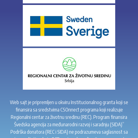
Web sajt je pripremljen u okviru Institucionalnog granta koji se
finansira sa sredstvima CSOnnect programa koji realizuje
Regionalni centar za životnu sredinu (REC). Program finansira
Švedska agencija za međunarodni razvoj i saradnju (SIDA)”
Podrška donatora (REC i SIDA) ne podrazumeva saglasnost sa