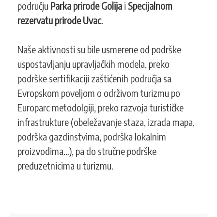
području
Parka prirode Golija
i
Specijalnom
rezervatu prirode Uvac
.
Naše aktivnosti su bile usmerene od podrške
uspostavljanju upravljačkih modela, preko
podrške sertifikaciji zaštićenih područja sa
Evropskom poveljom o održivom turizmu po
Europarc metodolgiji, preko razvoja turističke
infrastrukture (obeležavanje staza, izrada mapa,
podrška gazdinstvima, podrška lokalnim
proizvodima…), pa do stručne podrške
preduzetnicima u turizmu.