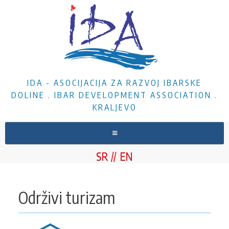
IDA - ASOCIJACIJA ZA RAZVOJ IBARSKE
DOLINE . IBAR DEVELOPMENT ASSOCIATION .
KRALJEVO
NASLOVNA
SR
EN
O NAMA
VESTI
Održivi turizam
PROJEKTI
DOKUMENTA