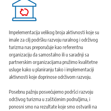
KONTAKT
SEARCH
PRETRAGA
Impelementacija velikog broja aktivnosti koje su
FORM
imale za cilj podršku razvoju ruralnog i održivog
turizma nas preporučuje kao referentnu
organizaciju da samostalno ili u saradnji sa
partnerskim organizacijama pružimo kvalitetne
usluge kako u planiranju tako i implementaciji
aktivnosti koje doprinose održivom razvoju.
Posebnu pažnju posvećujemo podršci razvoju
održivog turizma u zaštićenim područjima, i
ponosni smo na rezultate koje smo ostvarili na