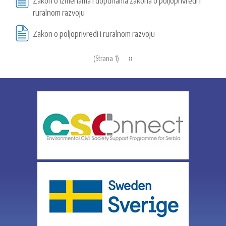
Zakon o izmenama i dopunama zakona o poljoprivredi i
ruralnom razvoju
Zakon o poljoprivredi i ruralnom razvoju
Pagination
Next
››
(Strana 1)
page