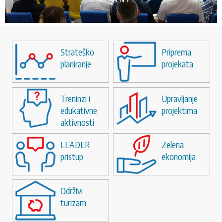
KONTAKT
ZLATIBORSKOM, RAŠKOM I
PODUNAVSKOM OKRUGU
Strateško
Priprema
SEARCH
PRETRAGA
planiranje
projekata
FORM
Treninzi i
Upravljanje
edukativne
projektima
aktivnosti
LEADER
Zelena
pristup
ekonomija
Održivi
turizam