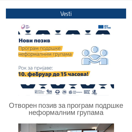
Vesti
Отворен позив за програм подршке
неформалним групама