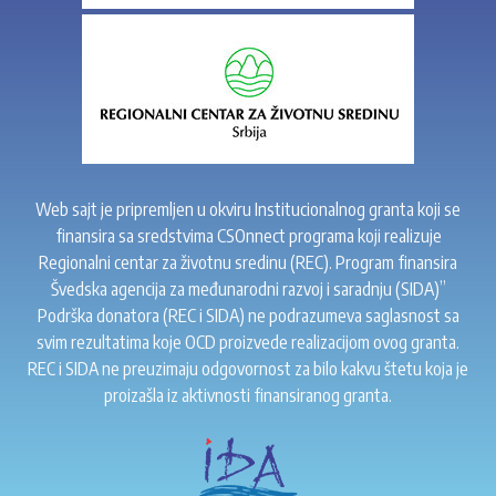
Web sajt je pripremljen u okviru Institucionalnog granta koji se
finansira sa sredstvima CSOnnect programa koji realizuje
Regionalni centar za životnu sredinu (REC). Program finansira
Švedska agencija za međunarodni razvoj i saradnju (SIDA)”
Podrška donatora (REC i SIDA) ne podrazumeva saglasnost sa
svim rezultatima koje OCD proizvede realizacijom ovog granta.
REC i SIDA ne preuzimaju odgovornost za bilo kakvu štetu koja je
proizašla iz aktivnosti finansiranog granta.