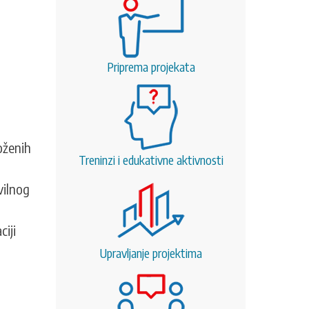
Priprema projekata
oženih
Treninzi i edukativne aktivnosti
vilnog
ciji
Upravljanje projektima