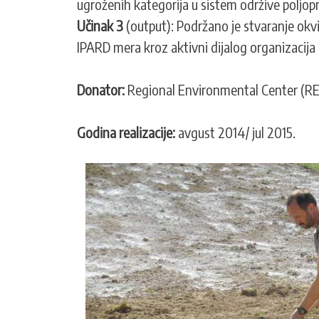
ugroženih kategorija u sistem održive poljopr
Učinak 3
(output): Podržano je stvaranje okv
IPARD mera kroz aktivni dijalog organizacija
Donator:
Regional Environmental Center (R
Godina realizacije:
avgust 2014/ jul 2015.