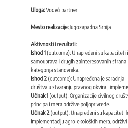
Uloga:
Vodeći partner
Mesto realizacije:
Jugozapadna Srbija
Aktivnosti i rezultati:
Ishod 1
(outcome): Unapređeni su kapaciteti i
samouprava i drugih zainteresovanih strana n
kategorija stanovnika.
Ishod 2
(outcome): Unapređena je saradnja i 
društva u stvaranju pravnog okvira i implem
Učinak 1
(output): Organizacije civilnog druš
principa i mera održive poljoprivrede.
Učinak 2
(output): Unapređeni su kapaciteti lo
implementaciju agro-ekoloških mera, održivi r