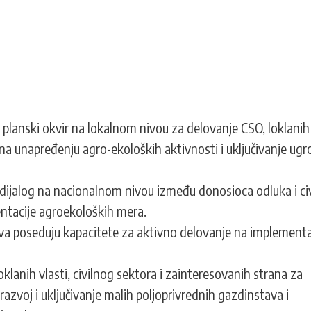
 planski okvir na lokalnom nivou za delovanje CSO, loklanih
a unapređenju agro-ekoloških aktivnosti i uključivanje ugr
dijalog na nacionalnom nivou između donosioca odluka i ci
entacije agroekoloških mera.
tva poseduju kapacitete za aktivno delovanje na implementa
klanih vlasti, civilnog sektora i zainteresovanih strana za
azvoj i uključivanje malih poljoprivrednih gazdinstava i