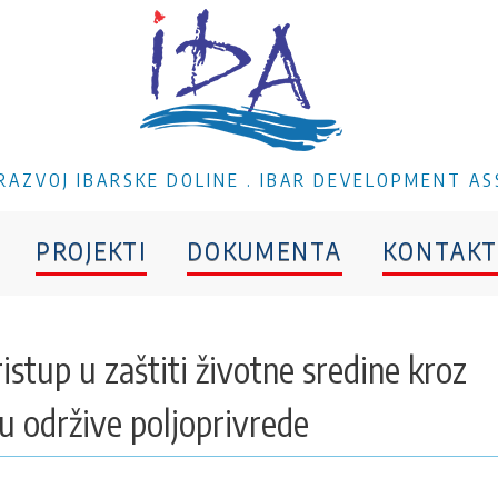
A RAZVOJ IBARSKE DOLINE . IBAR DEVELOPMENT AS
PROJEKTI
DOKUMENTA
KONTAKT
stup u zaštiti životne sredine kroz
u održive poljoprivrede