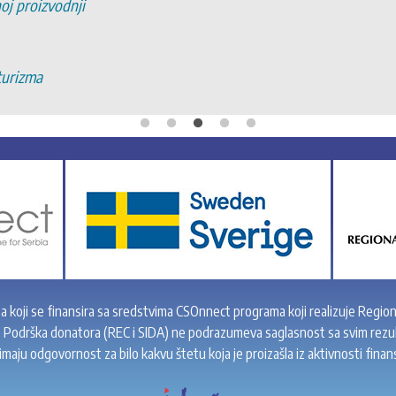
noj proizvodnji
turizma
ta koji se finansira sa sredstvima CSOnnect programa koji realizuje Region
” Podrška donatora (REC i SIDA) ne podrazumeva saglasnost sa svim rezul
maju odgovornost za bilo kakvu štetu koja je proizašla iz aktivnosti finan