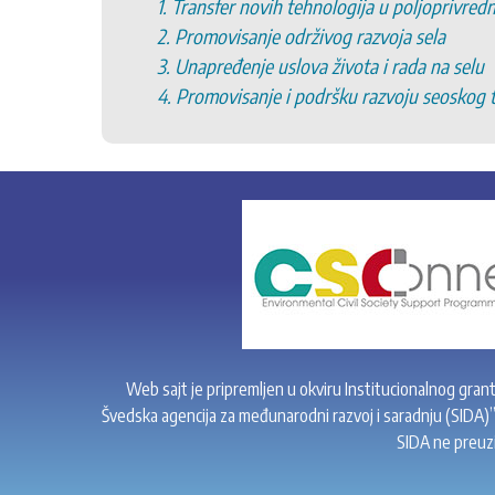
1. Transfer novih tehnologija u poljoprivred
2. Promovisanje održivog razvoja sela
3. Unapređenje uslova života i rada na selu
4. Promovisanje i podršku razvoju seoskog 
Web sajt je pripremljen u okviru Institucionalnog gran
Švedska agencija za međunarodni razvoj i saradnju (SIDA)
SIDA ne preuzi