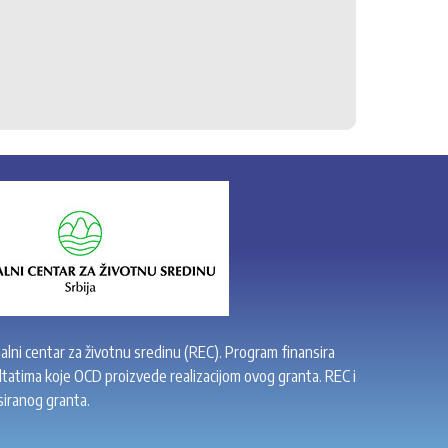
9. Oč
10. R
11. Po
alni centar za životnu sredinu (REC). Program finansira
tatima koje OCD proizvede realizacijom ovog granta. REC i
siranog granta.