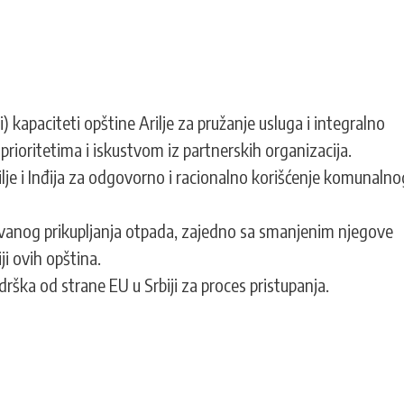
) kapaciteti opštine Arilje za pružanje usluga i integralno
rioritetima i iskustvom iz partnerskih organizacija.
lje i Inđija za odgovorno i racionalno korišćenje komunalno
ovanog prikupljanja otpada, zajedno sa smanjenim njegove
iji ovih opština.
drška od strane EU u Srbiji za proces pristupanja.