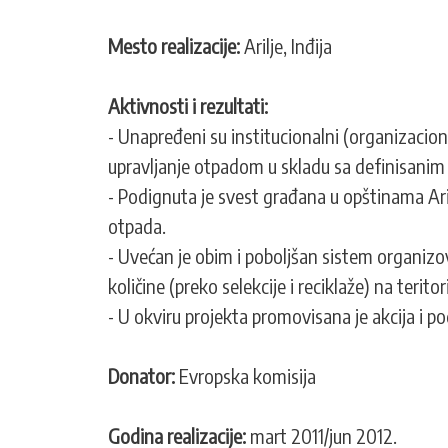
Mesto realizacije:
Arilje, Inđija
Aktivnosti i rezultati:
- Unapređeni su institucionalni (organizacioni
upravljanje otpadom u skladu sa definisanim p
- Podignuta je svest građana u opštinama Ari
otpada.
- Uvećan je obim i poboljšan sistem organiz
količine (preko selekcije i reciklaže) na teritor
- U okviru projekta promovisana je akcija i po
Donator:
Evropska komisija
Godina realizacije:
mart 2011/jun 2012.