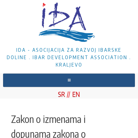
IDA - ASOCIJACIJA ZA RAZVOJ IBARSKE
DOLINE . IBAR DEVELOPMENT ASSOCIATION .
KRALJEVO
NASLOVNA
SR
EN
O NAMA
VESTI
Zakon o izmenama i
PROJEKTI
dopunama zakona o
DOKUMENTA