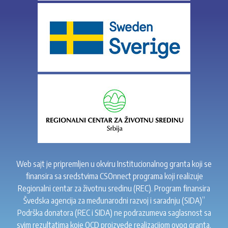
Web sajt je pripremljen u okviru Institucionalnog granta koji se
finansira sa sredstvima CSOnnect programa koji realizuje
Regionalni centar za životnu sredinu (REC). Program finansira
Švedska agencija za međunarodni razvoj i saradnju (SIDA)”
Podrška donatora (REC i SIDA) ne podrazumeva saglasnost sa
svim rezultatima koje OCD proizvede realizacijom ovog granta.