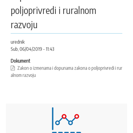
KONTAKT
poljoprivredi i ruralnom
razvoju
SEARCH
PRETRAGA
urednik
FORM
Sub, 06/04/2019 - 11:43
Dokument
Zakon o izmenama i dopunama zakona o poljoprivredi i rur
alnom razvoju