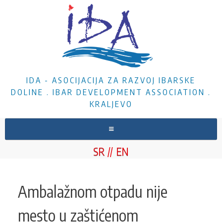
IDA - ASOCIJACIJA ZA RAZVOJ IBARSKE
DOLINE . IBAR DEVELOPMENT ASSOCIATION .
KRALJEVO
NASLOVNA
SR
EN
O NAMA
VESTI
Ambalažnom otpadu nije
PROJEKTI
mesto u zaštićenom
DOKUMENTA