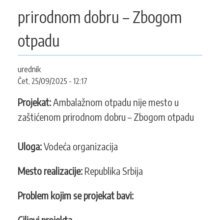
KONTAKT
prirodnom dobru – Zbogom
otpadu
SEARCH
PRETRAGA
urednik
FORM
Čet, 25/09/2025 - 12:17
Projekat:
Ambalažnom otpadu nije mesto u
zaštićenom prirodnom dobru – Zbogom otpadu
Uloga:
Vodeća organizacija
Mesto realizacije:
Republika Srbija
Problem kojim se projekat bavi:
Ciljevi projekta