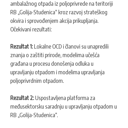
ambalažnog otpada iz poljoprivrede na teritoriji
RB „Golija-Studenica“ kroz razvoj strateškog
okvira i sprovođenjem akcija prikupljanja.
Očekivani rezultati:
Rezultat 1:
Lokalne OCD i članovi su unapredili
znanja o zaštiti prirode, modelima učešća
građana u procesu donošenja odluka u
upravljanju otpadom i modelima upravljanja
poljoprivrdnim otpadom.
Rezultat 2:
Uspostavljena platforma za
međusektorsku saradnju u upravljanju otpadom u
RB „Golija-Studenica“.