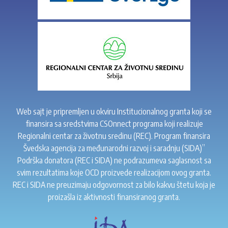
Web sajt je pripremljen u okviru Institucionalnog granta koji se
finansira sa sredstvima CSOnnect programa koji realizuje
Regionalni centar za životnu sredinu (REC). Program finansira
Švedska agencija za međunarodni razvoj i saradnju (SIDA)”
Podrška donatora (REC i SIDA) ne podrazumeva saglasnost sa
svim rezultatima koje OCD proizvede realizacijom ovog granta.
REC i SIDA ne preuzimaju odgovornost za bilo kakvu štetu koja je
proizašla iz aktivnosti finansiranog granta.