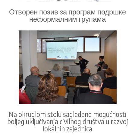
Отворен позив за програм подршке
неформалним групама
Na okruglom stolu sagledane mogućnosti
boljeg uključivanja civilnog društva u razvoj
lokalnih zajednica