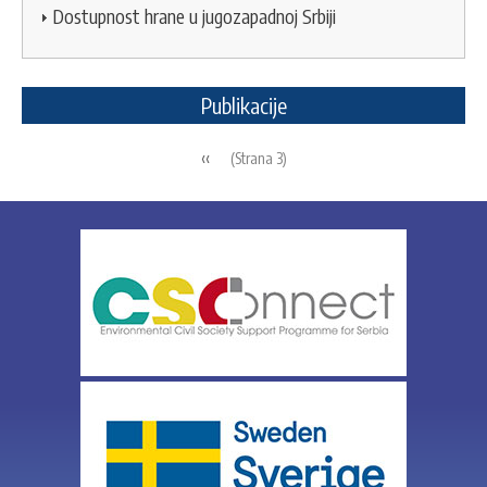
Dostupnost hrane u jugozapadnoj Srbiji
Publikacije
Pagination
Previous
‹‹
(Strana 3)
page