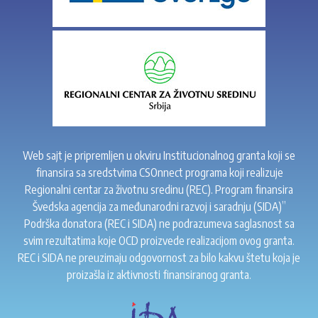
Web sajt je pripremljen u okviru Institucionalnog granta koji se
finansira sa sredstvima CSOnnect programa koji realizuje
Regionalni centar za životnu sredinu (REC). Program finansira
Švedska agencija za međunarodni razvoj i saradnju (SIDA)”
Podrška donatora (REC i SIDA) ne podrazumeva saglasnost sa
svim rezultatima koje OCD proizvede realizacijom ovog granta.
REC i SIDA ne preuzimaju odgovornost za bilo kakvu štetu koja je
proizašla iz aktivnosti finansiranog granta.