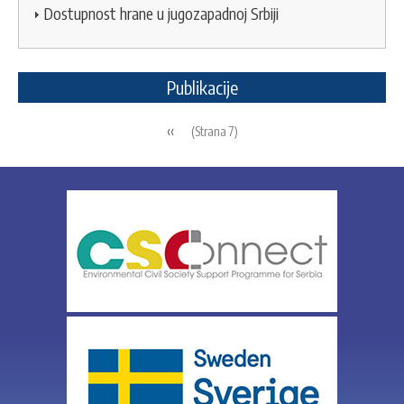
Dostupnost hrane u jugozapadnoj Srbiji
Publikacije
Pagination
Previous
‹‹
(Strana 7)
page