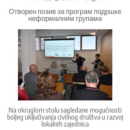
Отворен позив за програм подршке
неформалним групама
Na okruglom stolu sagledane mogućnosti
boljeg uključivanja civilnog društva u razvoj
lokalnih zajednica