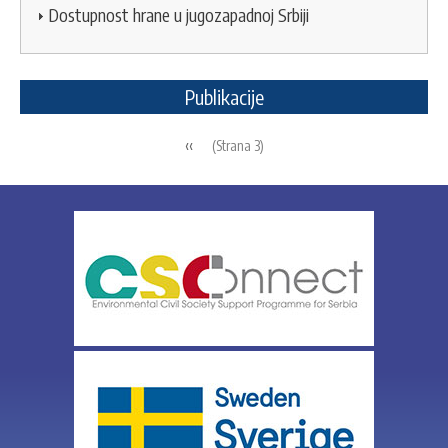
Dostupnost hrane u jugozapadnoj Srbiji
Publikacije
Pagination
Previous
‹‹
(Strana 3)
page