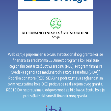
Web sajt je pripremljen u okviru Institucionalnog granta koji se
finansira sa sredstvima CSOnnect programa koji realizuje
Regionalni centar za životnu sredinu (REC). Program finansira
Švedska agencija za međunarodni razvoj i saradnju (SIDA)”
Podrška donatora (REC i SIDA) ne podrazumeva saglasnost sa
svim rezultatima koje OCD proizvede realizacijom ovog granta.
REC i SIDA ne preuzimaju odgovornost za bilo kakvu štetu koja je
proizašla iz aktivnosti finansiranog granta.