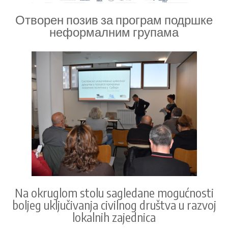
Отворен позив за програм подршке
неформалним групама
Na okruglom stolu sagledane mogućnosti
boljeg uključivanja civilnog društva u razvoj
lokalnih zajednica