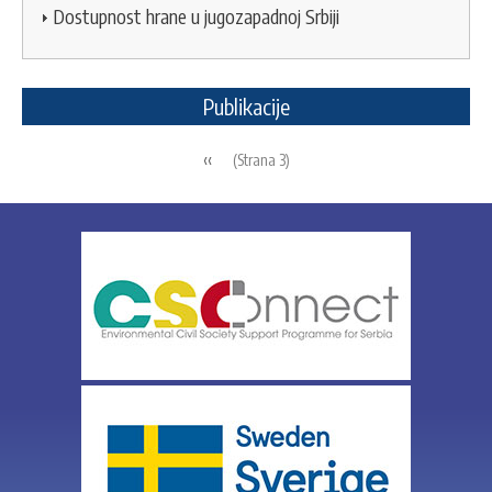
Dostupnost hrane u jugozapadnoj Srbiji
Publikacije
Pagination
Previous
‹‹
(Strana 3)
page