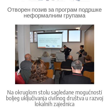
Отворен позив за програм подршке
неформалним групама
Na okruglom stolu sagledane mogućnosti
boljeg uključivanja civilnog društva u razvoj
lokalnih zajednica