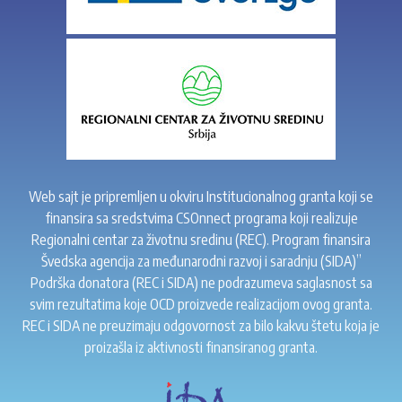
Web sajt je pripremljen u okviru Institucionalnog granta koji se
finansira sa sredstvima CSOnnect programa koji realizuje
Regionalni centar za životnu sredinu (REC). Program finansira
Švedska agencija za međunarodni razvoj i saradnju (SIDA)”
Podrška donatora (REC i SIDA) ne podrazumeva saglasnost sa
svim rezultatima koje OCD proizvede realizacijom ovog granta.
REC i SIDA ne preuzimaju odgovornost za bilo kakvu štetu koja je
proizašla iz aktivnosti finansiranog granta.